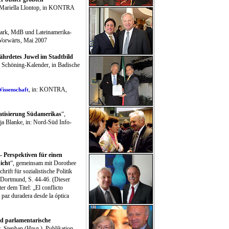
 Mariella Llontop, in KONTRA
ark, MdB und Lateinamerika-
 Vorwärts, Mai 2007
ährdetes Juwel im Stadtbild
a Schöning-Kalender, in Badische
, in: KONTRA,
Wissenschaft
ratisierung Südamerikas
“,
a Blanke, in: Nord-Süd Info-
 Perspektiven für einen
icht
“, gemeinsam mit Dorothee
hrift für sozialistische Politik
, Dortmund, S. 44-46.
(Dieser
er dem Titel: „El conflicto
paz duradera desde la óptica
nd parlamentarische
r, Stephan (Hrsg.), Publikation