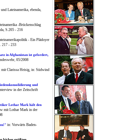
und Lateinamerika, ebenda,
teinamerika -Brückenschlag
da, S.205 - 216
teinamerikapolitik - Ein Plädoyer
. 217 - 233
atz in Afghanistan ist gefordert,
Bundeswehr, 05/2008
, mit Clarissa Heisig, in: Südwind
iedenskonsolidierung und
nterview in der Zeitschrift
itiker Lothar Mark hält den
iew mit Lothar Mark in der
08
in: Vorwärts Baden-
en!"
er bisher größten