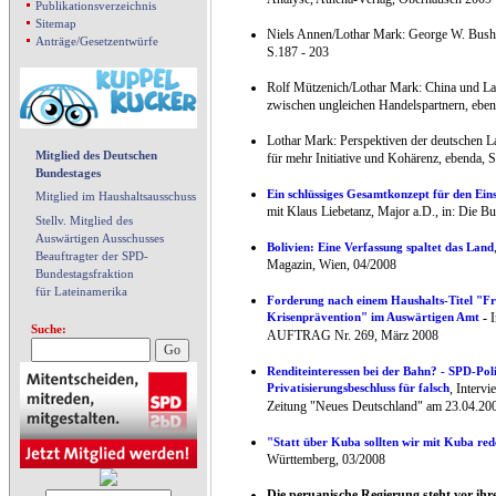
Publikationsverzeichnis
Sitemap
Niels Annen/Lothar Mark: George W. Bush 
Anträge/Gesetzentwürfe
S.187 - 203
Rolf Mützenich/Lothar Mark: China und La
zwischen ungleichen Handelspartnern, eben
Lothar Mark: Perspektiven der deutschen La
Mitglied des Deutschen
für mehr Initiative und Kohärenz, ebenda, S
Bundestages
Ein schlüssiges Gesamtkonzept für den Eins
Mitglied im Haushaltsausschuss
mit Klaus Liebetanz, Major a.D., in: Die 
Stellv. Mitglied des
Auswärtigen Ausschusses
Bolivien: Eine Verfassung spaltet das Land
Beauftragter der SPD-
Magazin, Wien, 04/2008
Bundestagsfraktion
für Lateinamerika
Forderung nach einem Haushalts-Titel "Fr
Krisenprävention" im Auswärtigen Amt
-
I
Suche:
AUFTRAG Nr. 269, März 2008
Renditeinteressen bei der Bahn? - SPD-Pol
Privatisierungsbeschluss für falsch
, Interv
Zeitung "Neues Deutschland" am 23.04.20
"Statt über Kuba sollten wir mit Kuba red
Württemberg, 03/2008
Die peruanische Regierung steht vor ihr