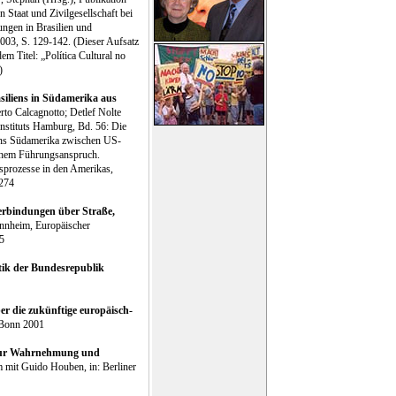
taat und Zivilgesellschaft bei
ngen in Brasilien und
003, S. 129-142. (Dieser Aufsatz
em Titel: „Política Cultural no
)
iliens in Südamerika aus
erto Calcagnotto; Detlef Nolte
Instituts Hamburg, Bd. 56: Die
ens Südamerika zwischen US-
chem Führungsanspruch.
sprozesse in den Amerikas,
-274
Verbindungen über Straße,
annheim, Europäischer
45
itik der Bundesrepublik
er die zukünftige europäisch-
 Bonn 2001
 zur Wahrnehmung und
 mit Guido Houben, in: Berliner