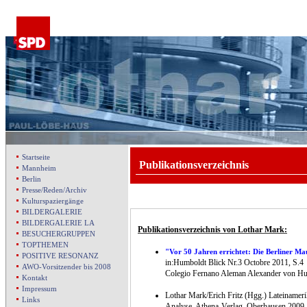
Startseite
Publikationsverzeichnis
Mannheim
Berlin
Presse/Reden/Archiv
Kulturspaziergänge
BILDERGALERIE
BILDERGALERIE LA
Publikationsverzeichnis von Lothar Mark:
BESUCHERGRUPPEN
TOPTHEMEN
"Vor 50 Jahren errichtet: Die Berliner Ma
POSITIVE RESONANZ
in:Humboldt Blick Nr.3 Octobre 2011, S.4
AWO-Vorsitzender bis 2008
Colegio Fernano Aleman Alexander von H
Kontakt
Impressum
Lothar Mark/Erich Fritz (Hgg.) Lateinameri
Links
Analyse, Athena-Verlag, Oberhausen 2009