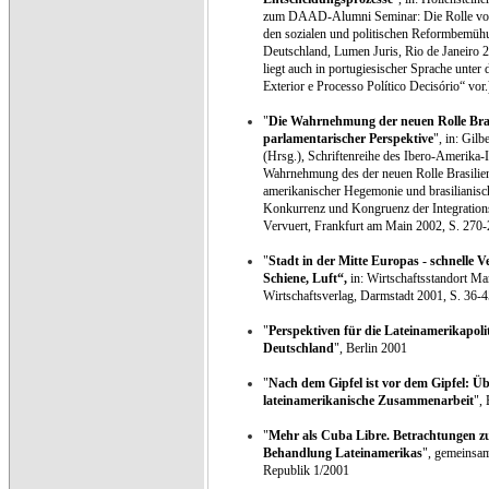
zum DAAD-Alumni Seminar: Die Rolle von S
den sozialen und politischen Reformbemühu
Deutschland, Lumen Juris, Rio de Janeiro 2
liegt auch in portugiesischer Sprache unter d
Exterior e Processo Político Decisório“ vor.
"
Die Wahrnehmung der neuen Rolle Bras
parlamentarischer Perspektive
", in: Gilb
(Hrsg.), Schriftenreihe des Ibero-Amerika-
Wahrnehmung des der neuen Rolle Brasili
amerikanischer Hegemonie und brasilianis
Konkurrenz und Kongruenz der Integration
Vervuert, Frankfurt am Main 2002, S. 270
"
Stadt in der Mitte Europas - schnelle 
Schiene, Luft“,
in: Wirtschaftsstandort M
Wirtschaftsverlag, Darmstadt 2001, S. 36-
"
Perspektiven für die Lateinamerikapol
Deutschland
", Berlin 2001
"
Nach dem Gipfel ist vor dem Gipfel: Üb
lateinamerikanische Zusammenarbeit
",
"
Mehr als Cuba Libre. Betrachtungen
Behandlung Lateinamerikas
", gemeinsam
Republik 1/2001