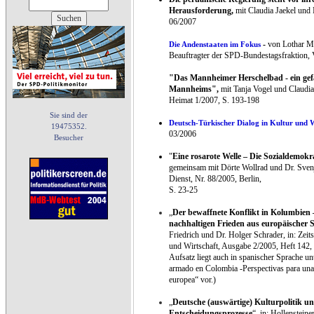
Herausforderung
,
mit Claudia Jaekel und
06/2007
-
von Lothar M
Die Andenstaaten im Fokus
Beauftragter der SPD-Bundestagsfraktion,
"Das Mannheimer Herschelbad - ein gef
Mannheims",
mit Tanja Vogel und Claudi
Heimat 1/2007, S. 193-198
Sie sind der
Deutsch-Türkischer Dialog in Kultur und 
19475352.
03/2006
Besucher
"
Eine rosarote Welle – Die Sozialdemok
gemeinsam mit Dörte Wollrad und Dr. Svenj
Dienst, Nr. 88/2005, Berlin,
S. 23-25
„
Der bewaffnete Konflikt in Kolumbien –
nachhaltigen Frieden aus europäischer S
Friedrich und Dr. Holger Schrader, in: Zeitsc
und Wirtschaft, Ausgabe 2/2005, Heft 142
Aufsatz liegt auch in spanischer Sprache unt
armado en Colombia -Perspectivas para una 
europea“ vor.)
„
Deutsche (auswärtige) Kulturpolitik u
Entscheidungsprozesse
“, in: Hollensteine