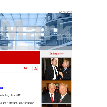
06.08.2026
Bildergalerie
uer"
umboldt, Lima 2011
ka im Aufbruch- eine kritische