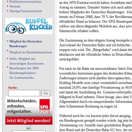
Publikationsverzeichnis
an den SPD-Parteirat erreicht haben, bestärkten mic
Sitemap
Antrag zu stimmen. Darunter finden sich auch zahl
Anträge/Gesetzentwürfe
frühere Mitglieder des Deutschen Bundestages.
Ein
bereits im Februar 2008, dass 70 % der Bevölkerung
öffentlicher Hand zu belassen. Der SPD-Bundespar
schloss mit überwältigender Mehrheit aus, dass priv
Stimmrechte erhalten sollten.
Die Zustimmung zu dem obigem Antrag besiegelte m.
Mitglied des Deutschen
Ausverkauf der Deutschen Bahn und ich befürchte, d
Bundestages
stoppen sein wird. Die „Bürgerbahn“ wird damit den
Mitglied im Haushaltsausschuss
überlassen und der öffentliche Sektor in Deutschlan
Stellv. Mitglied des
zurückgeführt.
Auswärtigen Ausschusses
Beauftragter der SPD-
Für mich ist die Bahn ein unverzichtbares Stück D
Bundestagsfraktion
wesentliches Instrument gegen den drohenden Klim
für Lateinamerika
Äußerungen können nicht darüber hinwegtäuschen, 
Holding-Modells trotz seiner vermeintlich unverhan
maximal 24,9% eine künftige Privatisierung zu 49,
Suche:
und damit die Aushöhlung der
Gemeinwohlverpflic
billigend in Kauf nehmen. Diese besagt, dass dem V
Allgemeinheit durch ein entsprechendes Infrastrukt
dem Schienennetz Rechnung zu tragen ist.
Während noch bis vor kurzem jeder davon ausging, 
ein Bundesgesetz geregelt werden würde, lag jetzt le
Abstimmung vor. Anstelle einer gesetzlichen Regelu
dem Bund und der Deutschen Bahn AG bzw. der neuen