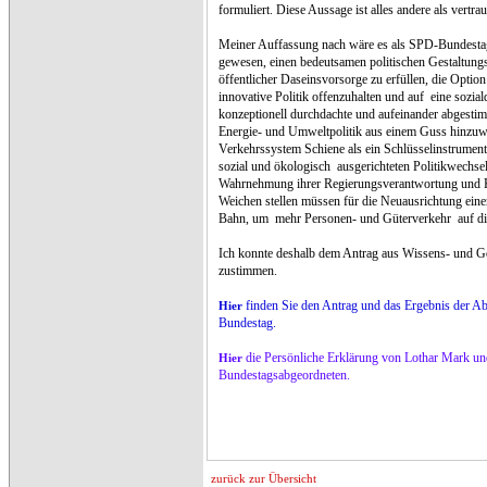
formuliert. Diese Aussage ist alles andere als vertra
Meiner Auffassung nach wäre es als SPD-Bundesta
gewesen, einen bedeutsamen politischen Gestaltung
öffentlicher Daseinsvorsorge zu erfüllen, die Option 
innovative Politik offenzuhalten und auf
eine sozial
konzeptionell durchdachte und aufeinander abgestim
Energie- und Umweltpolitik aus einem Guss hinzuw
Verkehrssystem Schiene als ein Schlüsselinstrument
sozial und ökologisch
ausgerichteten Politikwechse
Wahrnehmung ihrer Regierungsverantwortung und K
Weichen stellen müssen für die Neuausrichtung eine
Bahn, um
mehr Personen- und Güterverkehr
auf d
Ich konnte deshalb dem Antrag aus Wissens- und G
zustimmen.
finden Sie den Antrag und das Ergebnis der 
Hier
Bundestag.
die Persönliche Erklärung von Lothar Mark u
Hier
Bundestagsabgeordneten.
zurück zur Übersicht