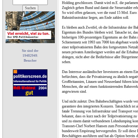
Holding geschlossen. Damit wird m.E. die parlamen
Zugleich gehen Bund und damit die Steuerzahler erhe
So wird offen gelassen, wer die rund 15 Mrd. Euro 
Bahninfrastruktur liegen, am Ende zahlen soll.
Es bleiben auch Zweifel, ob die Infrastruktur der Bah
Eigentum des Bundes bleiben wird. Tatsache ist, das
bisherigen 100-prozentigen Eigentums an der Bahn n
Schienennetz seit 1993 um 7000 km abgebaut wurde.
einer teilprivatisierten Bahn den fortgesetzten Net
Sie sind der
neuen privaten Anteilseigner werden auf die Erhalt
19482949.
drängen, nicht aber die Bedürfnisse aller Bürgerinne
Besucher
sehen.
Das Interesse ausländischer Investoren an einem Eins
befürchten, dass die Privatisierung zu ähnlich negat
Großbritannien, Litauen und Neuseeland führen könn
Menschen, die auf einen funktionierenden Bahnverk
angewiesen sind.
Und nicht zuletzt: Den Bahnbeschäftigten wurde ve
garantiere den integrierten Konzern. Tatsächlich ist 
fatale Trennung von Infrastruktur und Transport vo
bekannt, dass es kurz nach der Teilprivatisierung 
und zu einem damit verbundenen Lohndumping ko
Transnet-Chef Norbert Hansen zum Personalvorsta
bundesweit Empörung hervorgerufen. Er soll diese 
Beschäftigten ausführen und hat als Option bereits d