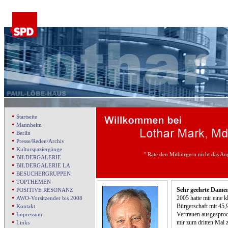
Startseite
Mannheim
Berlin
Presse/Reden/Archiv
Kulturspaziergänge
" Rate den Mitbürgern nicht das An
BILDERGALERIE
BILDERGALERIE LA
BESUCHERGRUPPEN
TOPTHEMEN
Sehr geehrte Dame
POSITIVE RESONANZ
2005 hatte mir eine 
AWO-Vorsitzender bis 2008
Bürgerschaft mit 45,
Kontakt
Vertrauen ausgesproc
Impressum
mir zum dritten Mal 
Links