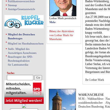
Baden-Württemberg. 
Publikationsverzeichnis
und der Großen Koali
Sitemap
Mannheim und die M
Anträge/Gesetzentwürfe
gestritten.
Am 27.09.2009 trat i
Lothar Mark persönlich
potentieller Nachfolg
Mehr
damals trotz des drit
Baden-Württemberg d
Bilanz der Aktivitäten
knapp verfehlt.
Mitglied des Deutschen
von Lothar Mark für
Ich freue mich, dass 
Bundestages
Mannheim
gesorgt hat, dass d
Mitglied im Haushaltsausschuss
Berlin mitmischen ka
Landesliste Baden-W
Stellv. Mitglied des
gefolgt, der fortan al
Auswärtigen Ausschusses
Bundesangelegenheite
Beauftragter der SPD-
Berlin Verantwortung
Bundestagsfraktion
Lieber Stefan, ich wü
für Lateinamerika
Vertretung der Inter
Bürgerinnen und Bü
Suche:
Ihr Lothar Mark
WAHLNACHLESE
M.M.: Wahlnachlese: Nach
sozialdemokratischer 
Deutschen Bundestag. Kat