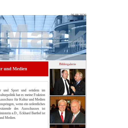
06.08.2026
Bildergalerie
tur und Medien
tur und Sport und seitdem im
lturpolitik hat es meine Fraktion
en Ausschuss für Kultur und Medien
nspringen, wenn ein ordentliches
rsitzende des Ausschusses ist
sterin a.D., Eckhard Barthel ist
 und Medien.