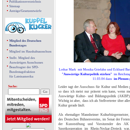
Publikationsverzeichnis
Sitemap
Anträge/Gesetzentwürfe
Mitglied des Deutschen
Bundestages
Mitglied im Haushaltsausschuss
Stellv. Mitglied des
Auswärtigen Ausschusses
Beauftragter der SPD-
Lothar Mark mit Monika Griefahn und Eckhard Bart
Bundestagsfraktion
"Auswärtige Kulturpolitik stärken"
im Reichsta
für Lateinamerika
11.03.04 dazu
im Plenum 
Suche:
Leider tagt der Ausschuss für Kultur und Medien 
so dass ich meist nur präsent sein kann, wenn m
Auswärtige Kultur- und Bildungspolitik (AKBP)
Wichtig ist aber, dass ich als Stellvertreter über al
Kultur gerade läuft.
Als ehemaliger Mannheimer Kulturbürgermeister,
des Deutschen Bühnenvereins, im Senat der Freien
der Kunststiftung und Vorsitzender des AK
Sportkooperation im Rhein-Neckar-Dreieck war