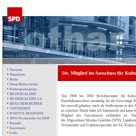
Startseite
Stv. Mitglied im Ausschuss für Kul
Mannheim
Berlin
Presse/Reden/Archiv
Kulturspaziergänge
BILDERGALERIE
Von 1998 bis 2002 Berichterstatter für Kul
BILDERGALERIE LA
Haushaltsausschuss zuständig für die Auswärtige Ku
BESUCHERGRUPPEN
für sinnvoll gehalten, mich als Stellvertreter in d
TOPTHEMEN
zu schicken. Damit habe ich Stimmrecht und kann ei
POSITIVE RESONANZ
Mitglied des Ausschusses verhindert ist. Vo
AWO-Vorsitzender bis 2008
die Abgeordnete Monika Griefahn (SPD), Landesmini
Kontakt
Vorsitzender und Fraktionssprecher der AG Kultur
Impressum
Links