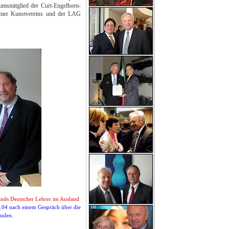
umsmitglied der Curt-Engelhorn-
imer Kunstvereins und der LAG
nds Deutscher Lehrer im Ausland
0.04 nach einem Gespräch über die
hulen.